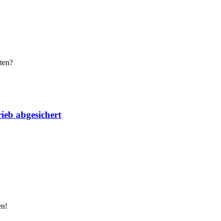
ten?
ieb abgesichert
en!