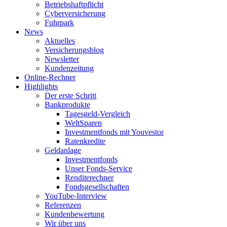
Betriebshaftpflicht
Cyberversicherung
Fuhrpark
News
Aktuelles
Versicherungsblog
Newsletter
Kundenzeitung
Online-Rechner
Highlights
Der erste Schritt
Bankprodukte
Tagesgeld-Vergleich
WeltSparen
Investmentfonds mit Youvestor
Ratenkredite
Geldanlage
Investmentfonds
Unser Fonds-Service
Renditerechner
Fondsgesellschaften
YouTube-Interview
Referenzen
Kundenbewertung
Wir über uns