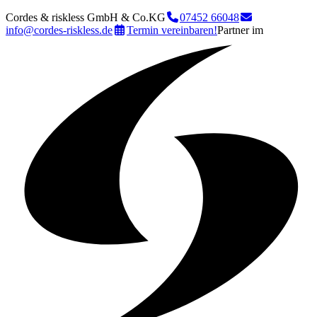
Cordes & riskless GmbH & Co.KG
07452 66048
info@cordes-riskless.de
Termin vereinbaren!
Partner im