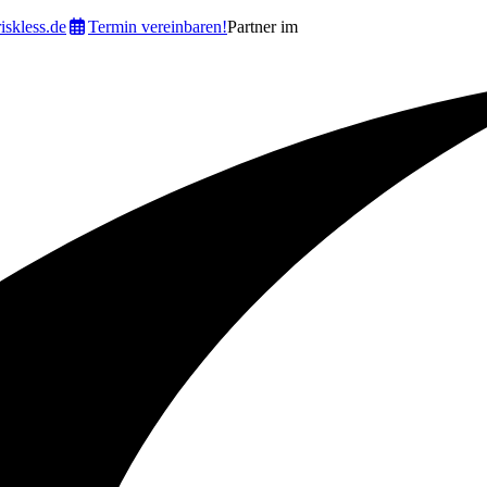
iskless.de
Termin vereinbaren!
Partner im