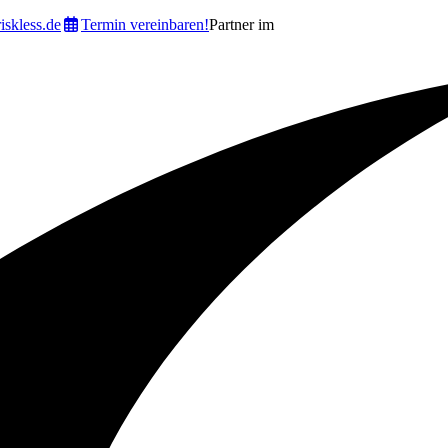
iskless.de
Termin vereinbaren!
Partner im