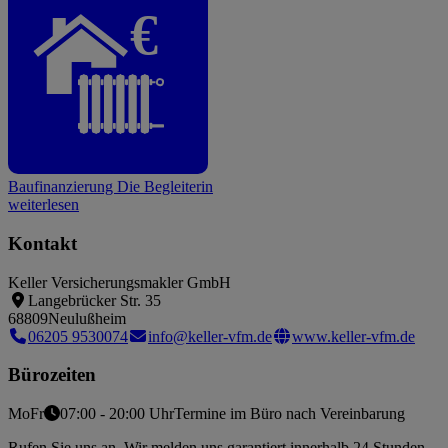
€
Baufinanzierung
Die Begleiterin
weiterlesen
Kontakt
Keller Versicherungsmakler GmbH
Langebrücker Str. 35
68809
Neulußheim
06205 9530074
info@keller-vfm.de
www.keller-vfm.de
Bürozeiten
Mo
Fr
07:00 - 20:00 Uhr
Termine im Büro nach Vereinbarung
Rufen Sie uns an. Wir melden uns garantiert innerhalb 24 Stunden.