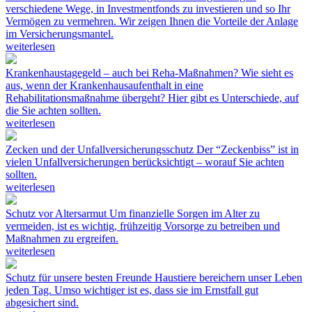
verschiedene Wege, in Investmentfonds zu investieren und so Ihr
Vermögen zu vermehren. Wir zeigen Ihnen die Vorteile der Anlage
im Versicherungsmantel.
weiterlesen
Krankenhaustagegeld – auch bei Reha-Maßnahmen?
Wie sieht es
aus, wenn der Krankenhausaufenthalt in eine
Rehabilitationsmaßnahme übergeht? Hier gibt es Unterschiede, auf
die Sie achten sollten.
weiterlesen
Zecken und der Unfallversicherungsschutz
Der “Zeckenbiss” ist in
vielen Unfallversicherungen berücksichtigt – worauf Sie achten
sollten.
weiterlesen
Schutz vor Altersarmut
Um finanzielle Sorgen im Alter zu
vermeiden, ist es wichtig, frühzeitig Vorsorge zu betreiben und
Maßnahmen zu ergreifen.
weiterlesen
Schutz für unsere besten Freunde
Haustiere bereichern unser Leben
jeden Tag. Umso wichtiger ist es, dass sie im Ernstfall gut
abgesichert sind.