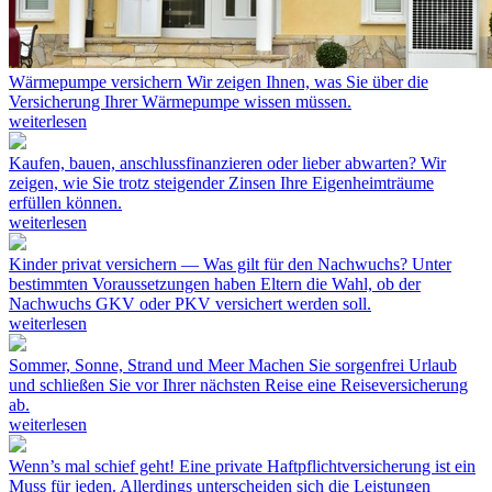
Wärmepumpe versichern
Wir zeigen Ihnen, was Sie über die
Versicherung Ihrer Wärmepumpe wissen müssen.
weiterlesen
Kaufen, bauen, anschlussfinanzieren oder lieber abwarten?
Wir
zeigen, wie Sie trotz steigender Zinsen Ihre Eigenheimträume
erfüllen können.
weiterlesen
Kinder privat versichern — Was gilt für den Nachwuchs?
Unter
bestimmten Voraussetzungen haben Eltern die Wahl, ob der
Nachwuchs GKV oder PKV versichert werden soll.
weiterlesen
Sommer, Sonne, Strand und Meer
Machen Sie sorgenfrei Urlaub
und schließen Sie vor Ihrer nächsten Reise eine Reiseversicherung
ab.
weiterlesen
Wenn’s mal schief geht!
Eine private Haftpflichtversicherung ist ein
Muss für jeden. Allerdings unterscheiden sich die Leistungen