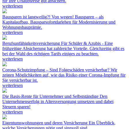
für Ihre Urlaubsreise gut absichern.
weiterlesen
Bausparen ist langweilig?! Von wegen!
Bausparen – als
Kapitalaufbau, Bausparsofortdarlehen für Modernisierung und
Wohnungsbauprämie.
weiterlesen
Berufsunfähigkeitsversicherung
Für Schüler & Azubis - Eine
frühzeitige Absicherung hat zahlreiche Vorteile. Gleichzeitig gibt es
bei der Wahl des richtigen Tarifs einiges zu beachten.
weiterlesen
Corona-Schutzimpfung – Sind Folgeschäden versicherbar?
Wir
zeigen Möglichkeiten auf, wie das Risiko einer Corona-Impfung für
Sie versicherbar ist.
weiterlesen
Die Basis-Rente für Unternehmer und Selbstständige
Den
Unternehmenserfolg in Altersversorgung umsetzen und dabei
Steuern sparen!
weiterlesen
Eigentumswohnungen und deren Versicherung
Ein Überblick,
welche Versicherungen nötig und sinnvoll sind.