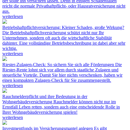
der sollte ihn versichern lassen. Denn in einigen Schadenfällen
reicht die normale Privathaftpflicht- oder Hausratversicherung nicht
aus.
weiterlesen
Betriebshaftpflichtversicherung: Kleiner Schaden, große Wirkung?
Die Betriebshaftpflichversicherung schützt nicht nur Ihr
Unternehmen, sondern oft auch die wirtschaftliche Stabilität
dahinter. Eine vollständige Betriebsbeschreibung ist dabei aber sehr
wichtig.
weiterlesen
Riester-Zulagen-Check: So sichern Sie sich alle Förderungen
Die
Riester-Rente lohnt sich vor allem durch staatliche Zulagen und
steuerliche Vorteile. Damit Sie hier nichts verschenken, haben wir
einen kompakten Zulagen-Check für Sie zusammengestellt.
weiterlesen
Rauchmelderpflicht und ihre Bedeutung in der
Wohngebäudeversicherung
Rauchmelder können nicht nur im
Ernstfall Leben retten, sondern auch eine entscheidende Rolle in
Ihrer Wohngebäudeversicherung spielen!
weiterlesen
Investmentfonds im Versicherungsmantel anlegen
Es gibt