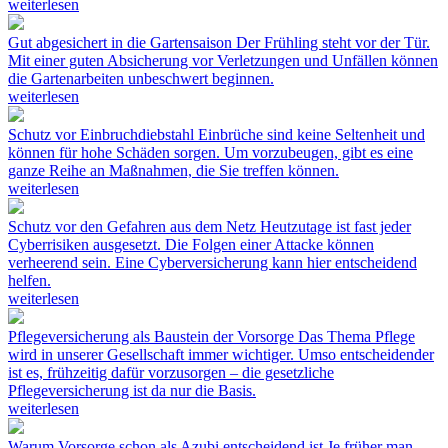
weiterlesen
Gut abgesichert in die Gartensaison
Der Frühling steht vor der Tür.
Mit einer guten Absicherung vor Verletzungen und Unfällen können
die Gartenarbeiten unbeschwert beginnen.
weiterlesen
Schutz vor Einbruchdiebstahl
Einbrüche sind keine Seltenheit und
können für hohe Schäden sorgen. Um vorzubeugen, gibt es eine
ganze Reihe an Maßnahmen, die Sie treffen können.
weiterlesen
Schutz vor den Gefahren aus dem Netz
Heutzutage ist fast jeder
Cyberrisiken ausgesetzt. Die Folgen einer Attacke können
verheerend sein. Eine Cyberversicherung kann hier entscheidend
helfen.
weiterlesen
Pflegeversicherung als Baustein der Vorsorge
Das Thema Pflege
wird in unserer Gesellschaft immer wichtiger. Umso entscheidender
ist es, frühzeitig dafür vorzusorgen – die gesetzliche
Pflegeversicherung ist da nur die Basis.
weiterlesen
Warum Vorsorge schon als Azubi entscheidend ist
Je früher man