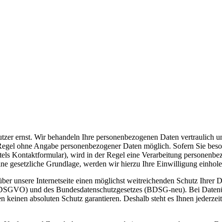
er ernst. Wir behandeln Ihre personenbezogenen Daten vertraulich un
r Regel ohne Angabe personenbezogener Daten möglich. Sofern Sie bes
tels Kontaktformular), wird in der Regel eine Verarbeitung personenb
ine gesetzliche Grundlage, werden wir hierzu Ihre Einwilligung einhole
r unsere Internetseite einen möglichst weitreichenden Schutz Ihrer Dat
GVO) und des Bundesdatenschutzgesetzes (BDSG-neu). Bei Datenübertr
keinen absoluten Schutz garantieren. Deshalb steht es Ihnen jederzeit f