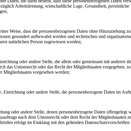
gener Daten, die darin besteht, dass diese personenbezogenen Daten ve
glich Arbeitsleistung, wirtschaftliche Lage, Gesundheit, persönliche Vo
agen;
einer Weise, dass die personenbezogenen Daten ohne Hinzuziehung zusät
tionen gesondert aufbewahrt werden und technischen und organisatoris
rbaren natürlichen Person zugewiesen werden;
, Einrichtung oder andere Stelle, die allein oder gemeinsam mit andere
urch das Unionsrecht oder das Recht der Mitgliedstaaten vorgegeben, 
r Mitgliedstaaten vorgesehen werden;
rde, Einrichtung oder andere Stelle, die personenbezogene Daten im Auft
ichtung oder andere Stelle, denen personenbezogene Daten offengelegt w
auftrags nach dem Unionsrecht oder dem Recht der Mitgliedstaaten mö
ehörden erfolgt im Einklang mit den geltenden Datenschutzvorschrifte