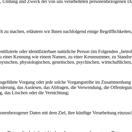
t, Umfang und Zweck der von uns verarbeiteten personenbezogenen Da
h zu machen, erläutern wir Ihnen nachfolgend einige Begrifflichkeiten
tifizierte oder identifizierbare natürliche Person (im Folgenden „betrof
ng zu einer Kennung wie einem Namen, zu einer Kennnummer, zu Stando
ischen, physiologischen, genetischen, psychischen, wirtschaftlichen, ku
en ausgeführte Vorgang oder jede solche Vorgangsreihe im Zusammenhang
nderung, das Auslesen, das Abfragen, die Verwendung, die Offenlegun
g, das Löschen oder die Vernichtung;
sonenbezogener Daten mit dem Ziel, ihre künftige Verarbeitung einzus