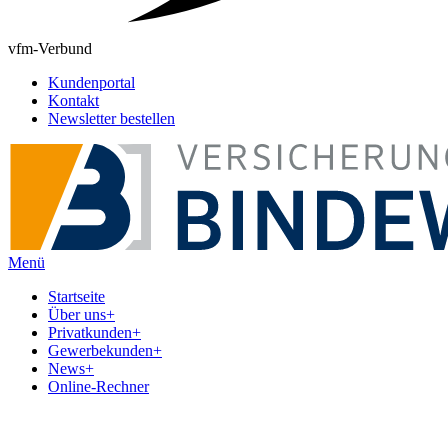
vfm-Verbund
Kundenportal
Kontakt
Newsletter bestellen
Menü
Startseite
Über uns
+
Privatkunden
+
Gewerbekunden
+
News
+
Online-Rechner