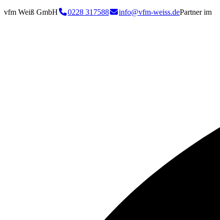
vfm Weiß GmbH
0228 317588
info@vfm-weiss.de
Partner im