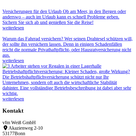
Versicherungen für den Urlaub
Ob am Meer, in den Bergen oder
anderswo – auch im Urlaub kann es schnell Probleme geben.
Sichern Sie sich ab und genießen Sie die Reise!
weiterlesen
Warum das Fahrrad versichern?
Wer seinen Drahtesel schützen will,
der sollte ihn versichern lassen. Denn in einigen Schadenfällen
reicht die normale Privathaftpflicht- oder Hausratversicherung nicht
aus.
weiterlesen
Betriebshaftpflichtversicherung: Kleiner Schaden, große Wirkung?
Die Betriebshaftpflichversicherung schützt nicht nur Ihr
Unternehmen, sondern oft auch die wirtschaftliche Stabilität
dahinter. Eine vollständige Betriebsbeschreibung ist dabei aber sehr
wichtig.
weiterlesen
Kontakt
vfm Weiß GmbH
Akazienweg 2-10
53177
Bonn