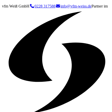
vfm Weiß GmbH
0228 317588
info@vfm-weiss.de
Partner im