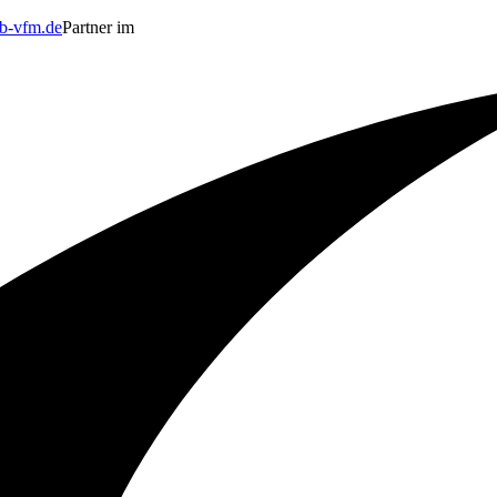
b-vfm.de
Partner im