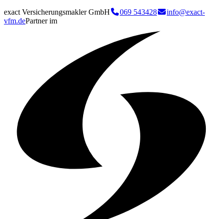
exact Versicherungsmakler GmbH
069 543428
info@exact-
vfm.de
Partner im