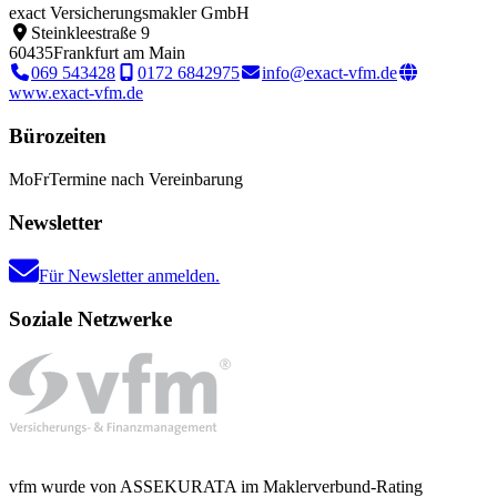
exact Versicherungsmakler GmbH
Steinkleestraße 9
60435
Frankfurt am Main
069 543428
0172 6842975
info@exact-vfm.de
www.exact-vfm.de
Bürozeiten
Mo
Fr
Termine nach Vereinbarung
Newsletter
Für Newsletter anmelden.
Soziale Netzwerke
vfm wurde von ASSEKURATA im Maklerverbund-Rating