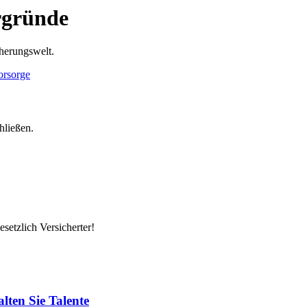
rgründe
cherungswelt.
hließen.
setzlich Versicherter!
lten Sie Talente