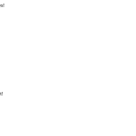
en!
t!