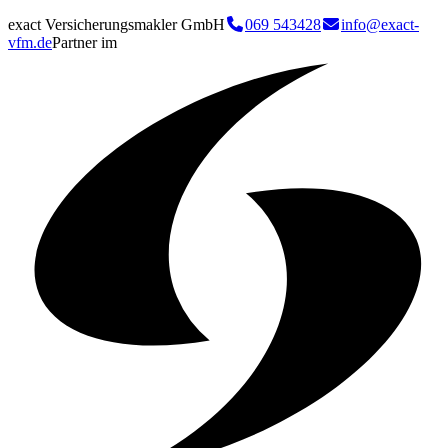
exact Versicherungsmakler GmbH
069 543428
info@exact-
vfm.de
Partner im