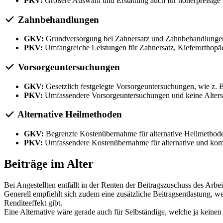
PKV:
Größere Auswahl und Erstattung auch für höherpreisige
Zahnbehandlungen
GKV:
Grundversorgung bei Zahnersatz und Zahnbehandlungen
PKV:
Umfangreiche Leistungen für Zahnersatz, Kieferorthopä
Vorsorgeuntersuchungen
GKV:
Gesetzlich festgelegte Vorsorgeuntersuchungen, wie z.
PKV:
Umfassendere Vorsorgeuntersuchungen und keine Alter
Alternative Heilmethoden
GKV:
Begrenzte Kostenübernahme für alternative Heilmetho
PKV:
Umfassendere Kostenübernahme für alternative und ko
Beiträge im Alter
Bei Angestellten entfällt in der Renten der Beitragszuschuss des Ar
Generell empfiehlt sich zudem eine zusätzliche Beitragsentlastung, w
Renditeeffekt gibt.
Eine Alternative wäre gerade auch für Selbständige, welche ja keinen