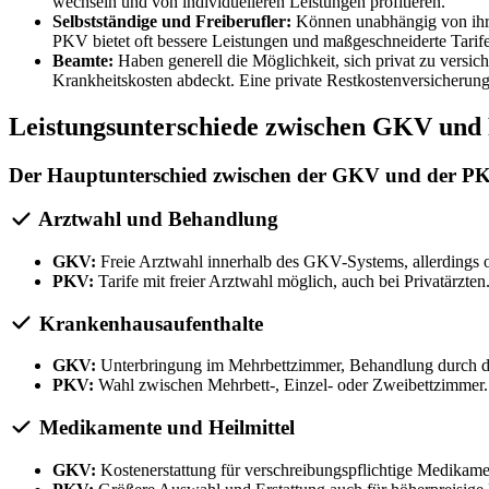
wechseln und von individuelleren Leistungen profitieren.
Selbstständige und Freiberufler:
Können unabhängig von ihr
PKV bietet oft bessere Leistungen und maßgeschneiderte Tarife
Beamte:
Haben generell die Möglichkeit, sich privat zu versich
Krankheitskosten abdeckt. Eine private Restkostenversicherung i
Leistungsunterschiede zwischen GKV un
Der Hauptunterschied zwischen der GKV und der PKV l
Arztwahl und Behandlung
GKV:
Freie Arztwahl innerhalb des GKV-Systems, allerdings o
PKV:
Tarife mit freier Arztwahl möglich, auch bei Privatärzte
Krankenhausaufenthalte
GKV:
Unterbringung im Mehrbettzimmer, Behandlung durch d
PKV:
Wahl zwischen Mehrbett-, Einzel- oder Zweibettzimmer.
Medikamente und Heilmittel
GKV:
Kostenerstattung für verschreibungspflichtige Medikame