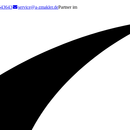
643643
service@a-zmakler.de
Partner im