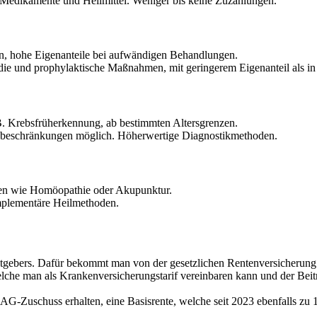
 Medikamente und Heilmittel. Weniger bis keine Zuzahlungen.
, hohe Eigenanteile bei aufwändigen Behandlungen.
die und prophylaktische Maßnahmen, mit geringerem Eigenanteil als 
 B. Krebsfrüherkennung, ab bestimmten Altersgrenzen.
sbeschränkungen möglich. Höherwertige Diagnostikmethoden.
den wie Homöopathie oder Akupunktur.
mplementäre Heilmethoden.
beitgebers. Dafür bekommt man von der gesetzlichen Rentenversicherung
elche man als Krankenversicherungstarif vereinbaren kann und der Beitr
 AG-Zuschuss erhalten, eine Basisrente, welche seit 2023 ebenfalls zu 1