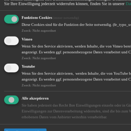
Sie Ihre Einwilligung jederzeit widerrufen können, finden Sie in unserer
Da
vfm AKTUELL 2024/1
vfm AKTUELL 2023/2
vfm AKTUELL 2023/1
Funktions Cookies
(immer notwendig)
vfm AKTUELL 2022/2
Diese Cookies sind für die Funktion der Seite notwendig. (fe_typo_u
vfm AKTUELL 2022/1
vfm AKTUELL 2021/2
Zweck
:
Nicht zugeordnet
vfm AKTUELL 2021/1
Vimeo
vfm AKTUELL 2020/2
vfm AKTUELL 2020/1
Wenn Sie den Service aktivieren, werden Inhalte, die von Vimeo berei
vfm AKTUELL 2019/2
angezeigt. Es werden ggf. personenbezogene Daten verarbeitet und C
vfm AKTUELL 2019/1
Zweck
:
Nicht zugeordnet
vfm AKTUELL 2018/1
Youtube
vfm AKTUELL 2017/2
vfm AKTUELL 2017/1
Wenn Sie den Service aktivieren, werden Inhalte, die von YouTube ber
vfm AKTUELL 2016/2
angezeigt. Es werden ggf. personenbezogene Daten verarbeitet und C
vfm AKTUELL 2016/1
Zweck
:
Nicht zugeordnet
vfm AKTUELL 2015/2
vfm AKTUELL 2015/1
vfm AKTUELL 2014/2
Alle akzeptieren
vfm AKTUELL 2014/1
Sie haben jederzeit das Recht Ihre Einwilligungen einzeln oder in G
Einwilligungen zur Datenverarbeitung widerrufen, sind die bis zum 
Kontakt
erhobenen Daten vom Anbieter weiterhin verarbeitbar.
A-Z Versicherungs- und Finanzmakler GmbH & Co. KG