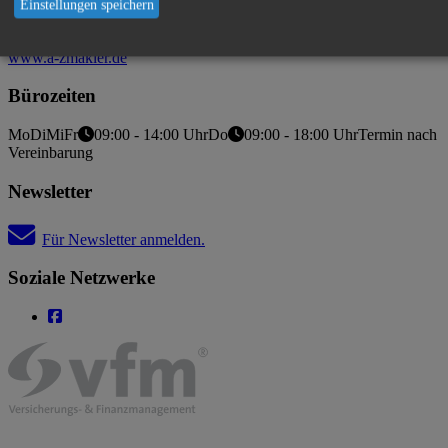
Marktplatz 4
Einstellungen speichern
85092
Kösching
08456 9643643
08456 9643645
service@a-zmakler.de
www.a-zmakler.de
Bürozeiten
Mo
Di
Mi
Fr
09:00 - 14:00 Uhr
Do
09:00 - 18:00 Uhr
Termin nach
Vereinbarung
Newsletter
Für Newsletter anmelden.
Soziale Netzwerke