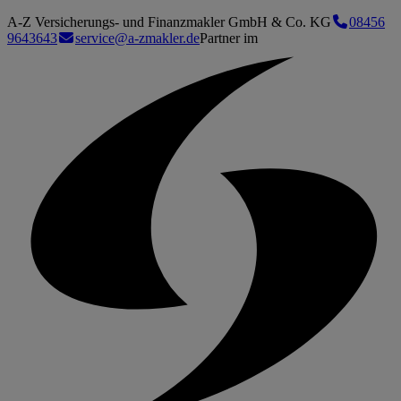
A-Z Versicherungs- und Finanzmakler GmbH & Co. KG
08456
9643643
service@a-zmakler.de
Partner im