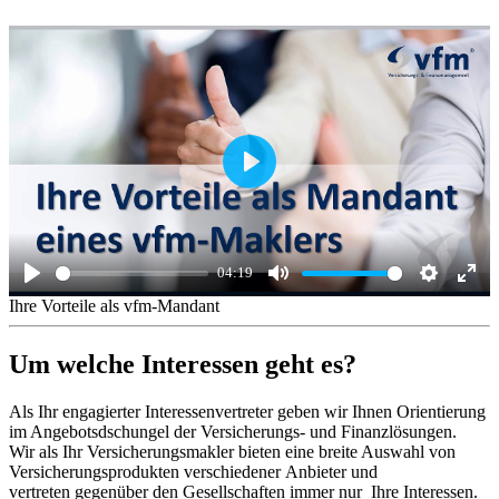
Play
04:19
Play
Mute
Settings
Ente
Ihre Vorteile als vfm-Mandant
full
Um welche Interessen geht es?
Als Ihr engagierter Interessenvertreter geben wir Ihnen Orientierung
im Angebotsdschungel der Versicherungs- und Finanzlösungen.
Wir als Ihr Versicherungsmakler bieten eine breite Auswahl von
Versicherungsprodukten verschiedener Anbieter und
vertreten gegenüber den Gesellschaften immer nur Ihre Interessen.