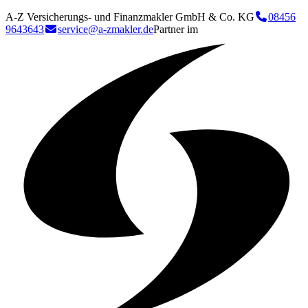
A-Z Versicherungs- und Finanzmakler GmbH & Co. KG
08456
9643643
service@a-zmakler.de
Partner im