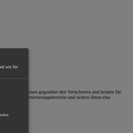
und wie Sie
eten IHRE Interessen gegenüber den Versicherern und beraten Sie
ner für ALLE Versicherungsbereiche und sichern Ihnen eine
sofort