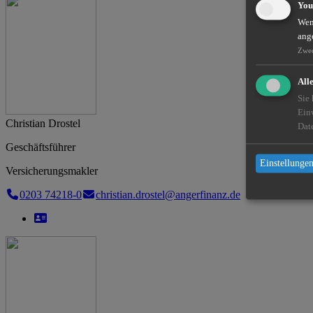
You
Wenn
ang
Zwe
All
Sie
Ein
Christian Drostel
Dat
Geschäftsführer
Einstellungen
Versicherungsmakler
0203 74218-0
christian.drostel@angerfinanz.de