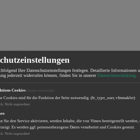
chutzeinstellungen
hfolgend Ihre Datenschutzeinstellungen festlegen.
Detaillierte Informationen 
ung jederzeit widerrufen können, finden Sie in unserer
Datenschutzerklärung
.
nanz GmbH" in Düsseldorf
ktions Cookies
(immer notwendig)
nd exakt auf Ihre persönliche Lebenssituation zugeschnitten. Wir vertr
se Cookies sind für die Funktion der Seite notwendig. (fe_typo_user, vfmmakler)
n wir die volle Verantwortung. Wir sind Ihr kompetenter Ansprechpart
ck
:
Nicht zugeordnet
der besserer Versicherungsschutz ohne Mehrbeitrag.
meo
gen oder Geldanlagen. Neutral und engagiert.
 Sie den Service aktivieren, werden Inhalte, die von Vimeo bereitgestellt werden, 
ezeigt. Es werden ggf. personenbezogene Daten verarbeitet und Cookies gesetzt.
ns auf.
ck
:
Nicht zugeordnet