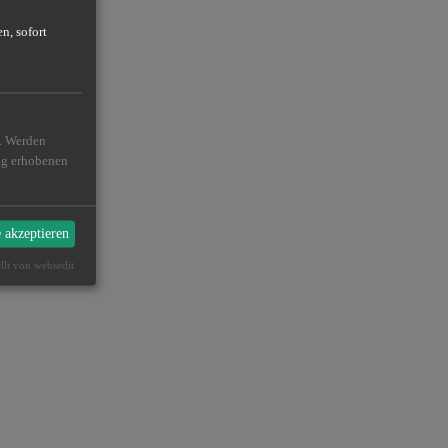
n, sofort
n. Werden
ßig erhobenen
e akzeptieren
ellt von websedit