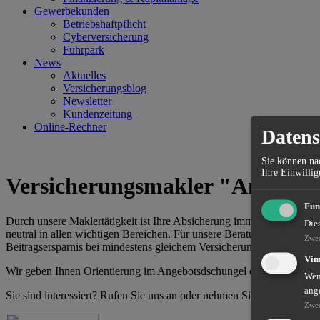
Gewerbekunden
Betriebshaftpflicht
Cyberversicherung
Fuhrpark
News
Aktuelles
Versicherungsblog
Newsletter
Kundenzeitung
Online-Rechner
Datens
Sie können nac
Ihre Einwillig
Versicherungsmakler "Angerfi
Fun
Durch unsere Maklertätigkeit ist Ihre Absicherung immer zeitgemäß u
Die
neutral in allen wichtigen Bereichen. Für unsere Beratung übernehme
Zwe
Beitragsersparnis bei mindestens gleichem Versicherungsschutz und/o
Vi
Wir geben Ihnen Orientierung im Angebotsdschungel der Versicherun
Wenn
ang
Sie sind interessiert? Rufen Sie uns an oder nehmen Sie Kontakt mit u
Zwe