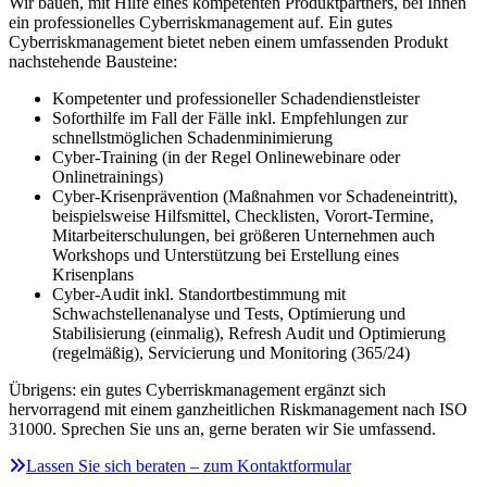
Wir bauen, mit Hilfe eines kompetenten Produktpartners, bei Ihnen
ein professionelles Cyberriskmanagement auf. Ein gutes
Cyberriskmanagement bietet neben einem umfassenden Produkt
nachstehende Bausteine:
Kompetenter und professioneller Schadendienstleister
Soforthilfe im Fall der Fälle inkl. Empfehlungen zur
schnellstmöglichen Schadenminimierung
Cyber-Training (in der Regel Onlinewebinare oder
Onlinetrainings)
Cyber-Krisenprävention (Maßnahmen vor Schadeneintritt),
beispielsweise Hilfsmittel, Checklisten, Vorort-Termine,
Mitarbeiterschulungen, bei größeren Unternehmen auch
Workshops und Unterstützung bei Erstellung eines
Krisenplans
Cyber-Audit inkl. Standortbestimmung mit
Schwachstellenanalyse und Tests, Optimierung und
Stabilisierung (einmalig), Refresh Audit und Optimierung
(regelmäßig), Servicierung und Monitoring (365/24)
Übrigens: ein gutes Cyberriskmanagement ergänzt sich
hervorragend mit einem ganzheitlichen Riskmanagement nach ISO
31000. Sprechen Sie uns an, gerne beraten wir Sie umfassend.
Lassen Sie sich beraten – zum Kontaktformular