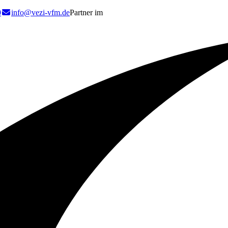
0
info@vezi-vfm.de
Partner im