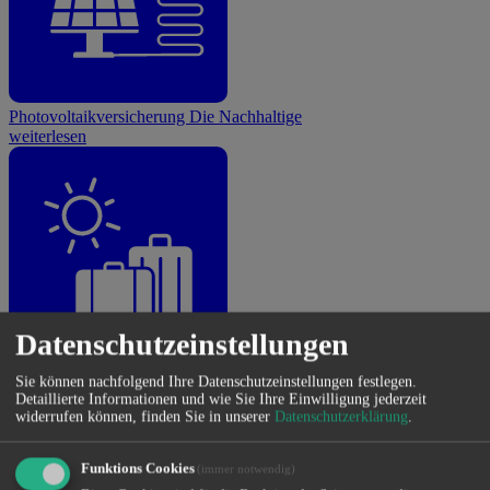
Photovoltaikversicherung
Die Nachhaltige
weiterlesen
Datenschutzeinstellungen
Touristische Versicherungen
Die Reisebegleiter
Sie können nachfolgend Ihre Datenschutzeinstellungen festlegen.
weiterlesen
Detaillierte Informationen und wie Sie Ihre Einwilligung jederzeit
widerrufen können, finden Sie in unserer
Datenschutzerklärung
.
Vorsorge
Funktions Cookies
(immer notwendig)