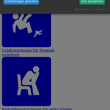
Einstellungen speichern
Alle akzeptieren
Bereitgestellt von websedit
Unfallversicherung
Die Tröstende
weiterlesen
Risikolebensversicherung
Die starke Schulter