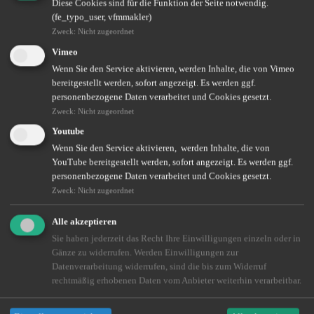
Diese Cookies sind für die Funktion der Seite notwendig.
Beim Thema Vorsorge werfen wir mit Ihnen einen Blick auf
all
(fe_typo_user, vfmmakler)
diejenigen Bereiche, die für eine Absicherung sorgen, wenn
Zweck
:
Nicht zugeordnet
IHNEN oder auch Ihren Familienangehörigen etwas zustößt.
Dabei geht es um die Absicherung Ihrer Arbeitskraft, Ihre
Vimeo
Gesundheitsvorsorge sowie die rechtliche Vorsorge. In allen
Wenn Sie den Service aktivieren, werden Inhalte, die von Vimeo
Bereichen sind wir Ihr neutraler Berater und helfen Ihnen, die
bereitgestellt werden, sofort angezeigt. Es werden ggf.
richtige Wahl zu treffen.
personenbezogene Daten verarbeitet und Cookies gesetzt.
Darüber hinaus finden Sie in diesem Abschnitt auch Informationen
Zweck
:
Nicht zugeordnet
zur Altersvorsorge und welche Möglichkeiten Sie nutzen können.
Youtube
Wenn Sie den Service aktivieren, werden Inhalte, die von
YouTube bereitgestellt werden, sofort angezeigt. Es werden ggf.
personenbezogene Daten verarbeitet und Cookies gesetzt.
Zweck
:
Nicht zugeordnet
Alle akzeptieren
Sie haben jederzeit das Recht Ihre Einwilligungen einzeln oder in
Gänze zu widerrufen. Werden Einwilligungen zur
Datenverarbeitung widerrufen, sind die bis zum Widerruf
rechtmäßig erhobenen Daten vom Anbieter weiterhin verarbeitbar.
Berufsunfähigkeitsversicherung
Die Vorausschauende
weiterlesen