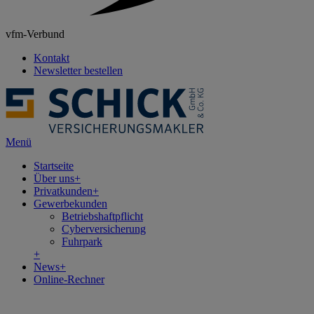
vfm-Verbund
Kontakt
Newsletter bestellen
Menü
Startseite
Über uns
+
Privatkunden
+
Gewerbekunden
Betriebshaftpflicht
Cyberversicherung
Fuhrpark
+
News
+
Online-Rechner