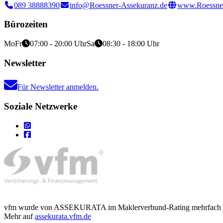
089 38888390
info@Roessner-Assekuranz.de
www.Roessner
Bürozeiten
Mo
Fr
07:00 - 20:00 Uhr
Sa
08:30 - 18:00 Uhr
Newsletter
Für Newsletter anmelden.
Soziale Netzwerke
vfm wurde von ASSEKURATA im Maklerverbund-Rating mehrfach mit d
Mehr auf
assekurata.vfm.de