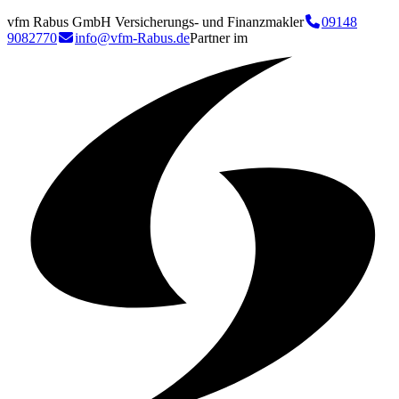
vfm Rabus GmbH Versicherungs- und Finanzmakler
09148
9082770
info@vfm-Rabus.de
Partner im