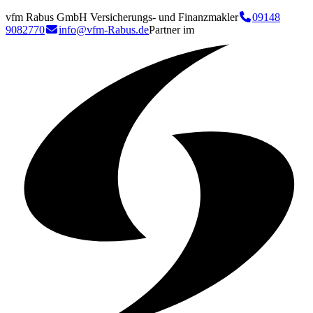
vfm Rabus GmbH Versicherungs- und Finanzmakler
09148
9082770
info@vfm-Rabus.de
Partner im