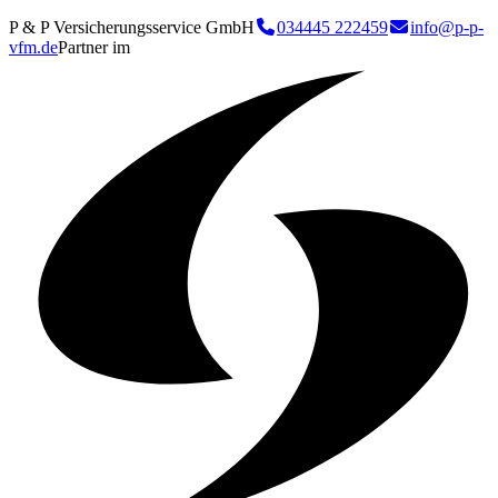
P & P Versicherungsservice GmbH
034445 222459
info@p-p-
vfm.de
Partner im