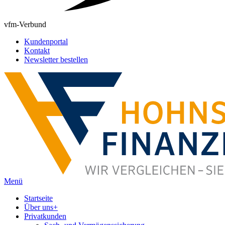
vfm-Verbund
Kundenportal
Kontakt
Newsletter bestellen
Menü
Startseite
Über uns
+
Privatkunden