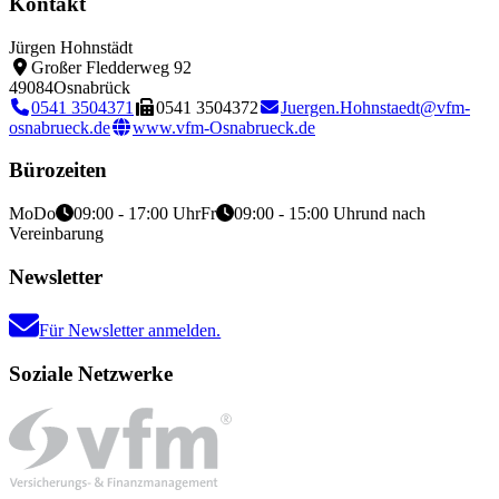
Kontakt
Jürgen Hohnstädt
Großer Fledderweg 92
49084
Osnabrück
0541 3504371
0541 3504372
Juergen.Hohnstaedt@vfm-
osnabrueck.de
www.vfm-Osnabrueck.de
Bürozeiten
Mo
Do
09:00 - 17:00 Uhr
Fr
09:00 - 15:00 Uhr
und nach
Vereinbarung
Newsletter
Für Newsletter anmelden.
Soziale Netzwerke