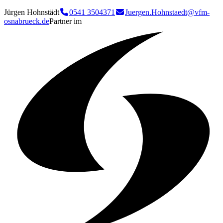
Jürgen Hohnstädt
0541 3504371
Juergen.Hohnstaedt@vfm-
osnabrueck.de
Partner im