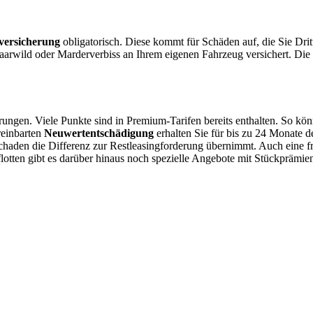
versicherung
obligatorisch. Diese kommt für Schäden auf, die Sie Drit
arwild oder Marderverbiss an Ihrem eigenen Fahrzeug versichert. Die
rungen. Viele Punkte sind in Premium-Tarifen bereits enthalten. So kö
reinbarten
Neuwertentschädigung
erhalten Sie für bis zu 24 Monate d
chaden die Differenz zur Restleasingforderung übernimmt. Auch eine f
nflotten gibt es darüber hinaus noch spezielle Angebote mit Stückprämi