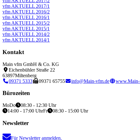
vfm AKTUELL 2017/2
vfm AKTUELL 2017/1
vfm AKTUELL 2016/2
vfm AKTUELL 2016/1
vfm AKTUELL 2015/2
vfm AKTUELL 2015/1
vfm AKTUELL 2014/2
vfm AKTUELL 2014/1
Kontakt
Main vfm GmbH & Co. KG
Eichenbühler Straße 22
63897
Miltenberg
09371 5333
09371 65755
info@Main-vfm.de
www.Main-
Bürozeiten
Mo
Do
08:30 - 12:30 Uhr
14:00 - 17:00 Uhr
Fr
08:30 - 15:00 Uhr
Newsletter
Für Newsletter anmelden.