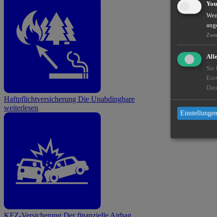
You
Wenn
ang
Zwe
All
Sie
Ein
Dat
Haftpflichtversicherung
Die Unabdingbare
weiterlesen
Einstellungen
KFZ-Versicherung
Der finanzielle Airbag