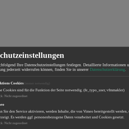
chutzeinstellungen
hfolgend Ihre Datenschutzeinstellungen festlegen.
Detaillierte Informationen 
ung jederzeit widerrufen können, finden Sie in unserer
Datenschutzerklärung
.
ktions Cookies
(immer notwendig)
an Versicherungs-Bausteinen. Meist fängt man klein an, so starten jun
se Cookies sind für die Funktion der Seite notwendig. (fe_typo_user, vfmmakler)
 Beispiel im eigenen Haushalt mit Versicherungen für Hausrat und R
ck
:
Nicht zugeordnet
meo
 haben Sie eventuell eigenständig bei unterschiedlichen Gesellschafte
 Sie den Service aktivieren, werden Inhalte, die von Vimeo bereitgestellt werden, 
rsicherungsmakler prüfen das und
optimieren Ihren Versicherungssch
ezeigt. Es werden ggf. personenbezogene Daten verarbeitet und Cookies gesetzt.
ck
:
Nicht zugeordnet