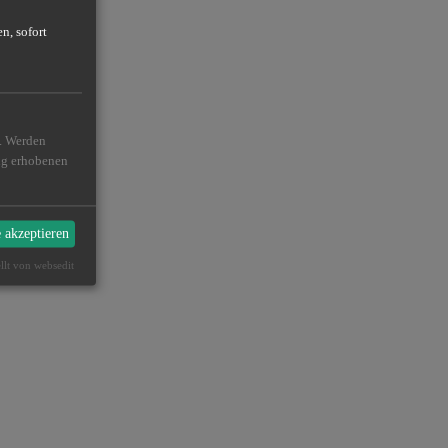
n, sofort
n. Werden
ßig erhobenen
e akzeptieren
ellt von websedit