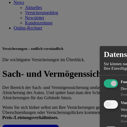
News
Aktuelles
Versicherungsblog
Newsletter
Kundenzeitung
Online-Rechner
Versicherungen – endlich verständlich
Datens
Die wichtigsten Versicherungen im Überblick.
Sie können nac
Ihre Einwillig
Sach- und Vermögenssicherung
Fun
Der Bereich der Sach- und Vermögenssicherung umfasst eine Vielzahl 
Die
Absicherung des Autos. Und später baut man den Schutz aus, so zum
Zwe
Absicherungen für das Gebäude hinzu.
Vi
Wenn Sie sich bisher selbst um Ihre Versicherungen gekümmert haben,
Wenn
Überschneidungen oder Versicherungslücken kommen. Wir als Ihr Ve
ang
Preis-/Leistungsverhältnisses.
Zwe