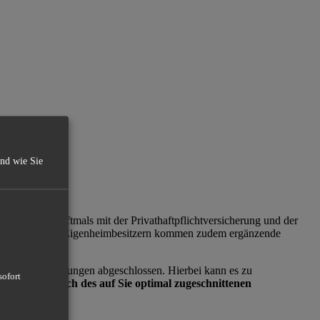
und wie Sie
ge Menschen oftmals mit der Privathaftpflichtversicherung und der
echtsschutz. Bei Eigenheimbesitzern kommen zudem ergänzende
n Ihre Versicherungen abgeschlossen. Hierbei kann es zu
sofort
utz hinsichtlich des auf Sie optimal zugeschnittenen