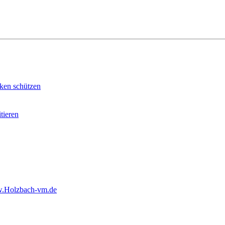
ken schützen
tieren
.Holzbach-vm.de