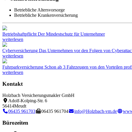
Betriebliche Altersvorsorge
Betriebliche Krankenversicherung
Betriebshaftpflicht
Der Mindestschutz für Unternehmer
weiterlesen
Cyberversicherung
Das Unternehmen vor den Folgen von Cyberattac
weiterlesen
Fuhrparkversicherung
Schon ab 3 Fahrzeugen von den Vorteilen profi
weiterlesen
Kontakt
Holzbach Versicherungsmakler GmbH
Adolf-Kolping-Str. 6
56414
Meudt
06435 961703
06435 961704
info@Holzbach-vm.de
www
Bürozeiten