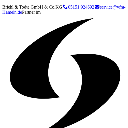
Briehl & Todte GmbH & Co.KG
05151 924692
service@vfm-
Hameln.de
Partner im