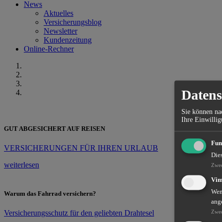
News
Aktuelles
Versicherungsblog
Newsletter
Kundenzeitung
Online-Rechner
Datens
Sie können nac
Ihre Einwillig
GUT ABGESICHERT AUF REISEN
Fun
VERSICHERUNGEN FÜR IHREN URLAUB
Die
weiterlesen
Zwe
Vi
Wenn
Warum das Fahrrad versichern?
ang
Versicherungsschutz für den geliebten Drahtesel
Zwe