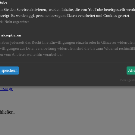
tube
 Sie den Service aktivieren, werden Inhalte, die von YouTube bereitgestellt werde
ezeigt. Es werden ggf. personenbezogene Daten verarbeitet und Cookies gesetzt.
ck
:
Nicht zugeordnet
e akzeptieren
 haben jederzeit das Recht Ihre Einwilligungen einzeln oder in Gänze zu widerrufe
willigungen zur Datenverarbeitung widerrufen, sind die bis zum Widerruf rechtmä
en vom Anbieter weiterhin verarbeitbar.
 speichern
All
Bereitgest
hließen.