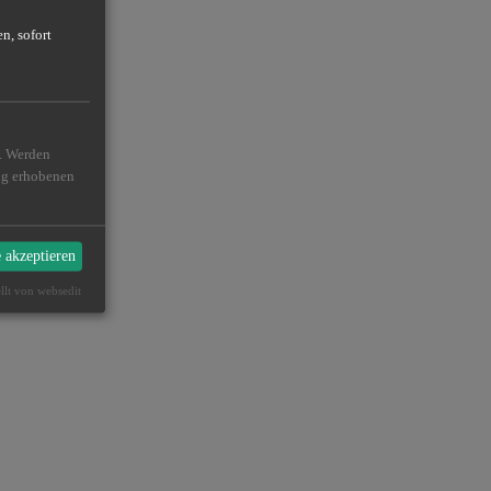
n, sofort
n. Werden
ßig erhobenen
e akzeptieren
ellt von websedit