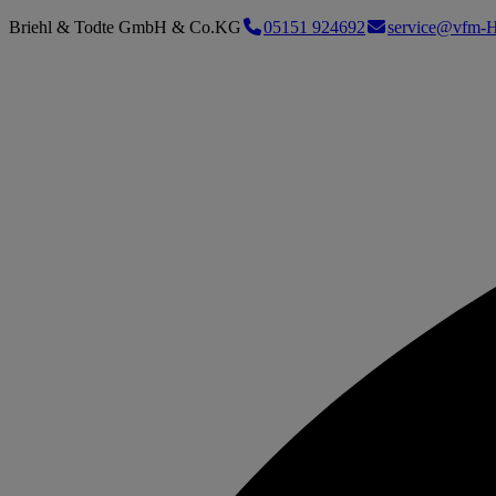
Briehl & Todte GmbH & Co.KG
05151 924692
service@vfm-H