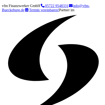
vfm Finanzwerker GmbH
05722 9548331
info@vfm-
Bueckeburg.de
Termin vereinbaren!
Partner im