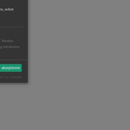
n, sofort
n. Werden
ßig erhobenen
e akzeptieren
ellt von websedit