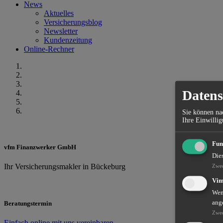
News
Aktuelles
Versicherungsblog
Newsletter
Kundenzeitung
Online-Rechner
Datens
Sie können nac
Ihre Einwillig
Fun
vfm Finanzwerker GmbH
Die
Ihr Versicherungsmakler in Bückeburg
Zwe
Vi
Wenn
ang
Beratungstermin
Zwe
Einfach online mit uns vereinbaren.