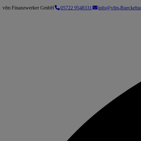
vfm Finanzwerker GmbH
05722 9548331
info@vfm-Bueckebur