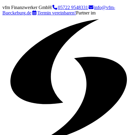
vfm Finanzwerker GmbH
05722 9548331
info@vfm-
Bueckeburg.de
Termin vereinbaren!
Partner im