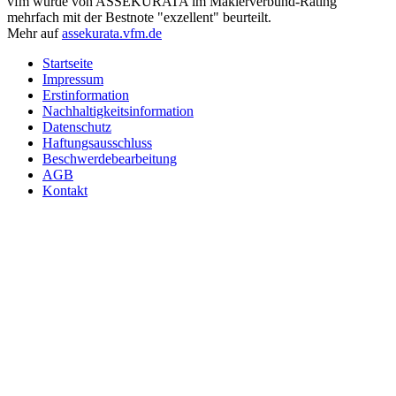
vfm wurde von ASSEKURATA im Maklerverbund-Rating
mehrfach mit der Bestnote "exzellent" beurteilt.
Mehr auf
assekurata.vfm.de
Startseite
Impressum
Erstinformation
Nachhaltigkeitsinformation
Datenschutz
Haftungsausschluss
Beschwerdebearbeitung
AGB
Kontakt