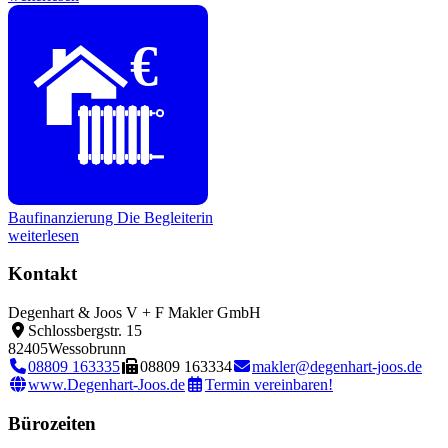
€
Baufinanzierung
Die Begleiterin
weiterlesen
Kontakt
Degenhart & Joos V + F Makler GmbH
Schlossbergstr. 15
82405
Wessobrunn
08809 163335
08809 163334
makler@degenhart-joos.de
www.Degenhart-Joos.de
Termin vereinbaren!
Bürozeiten