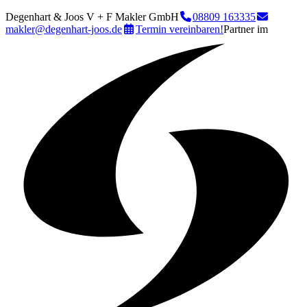
Degenhart & Joos V + F Makler GmbH
08809 163335
makler@degenhart-joos.de
Termin vereinbaren!
Partner im