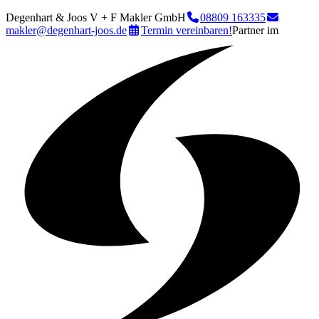
Degenhart & Joos V + F Makler GmbH
08809 163335
makler@degenhart-joos.de
Termin vereinbaren!
Partner im