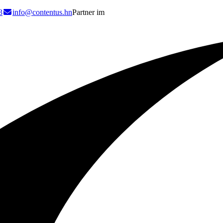
3
info@contentus.hn
Partner im