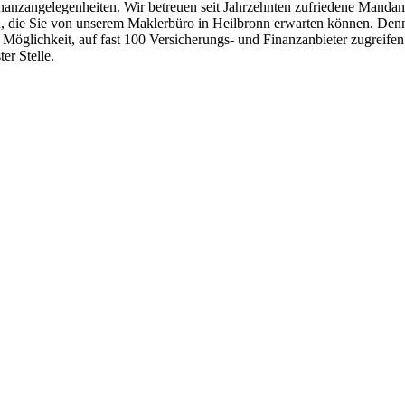
anzangelegenheiten. Wir betreuen seit Jahr­zehn­ten zu­frie­dene Man­d
, die Sie von unserem Maklerbüro in Heilbronn erwarten können. Denn 
 Möglichkeit, auf fast 100 Versicherungs- und Finanzanbieter zugreif
er Stelle.