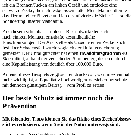
ich ein Brennen/Jucken am linken Gesäß und entdeckte eine
schwarze Zecke, die sich festgebissen hatte. Mein Mann entfernte
das Tier mit einer Pinzette und ich desinfizierte die Stelle.“ … so die
Schilderung unserer Mandantin.
Aus diesem scheinbar harmlosen Biss entwickelten sich
nach einigen Monaten ernsthafte gesundheitliche
Einschränkungen. Der Arzt stellte als Ursache einen Zeckenstich
fest. Der Schadensfall wurde sogleich der Unfallversicherung
gemeldet. Der Unfallgutachter hat einen
Invaliditätsgrad von 40
%
ermittelt; anhand der versicherten Summen ergab sich dadurch
eine Kapitalleistung von deutlich über 100.000 Euro.
Anhand dieses Beispiels zeigt sich eindrucksvoll, warum es einmal
mehr wichtig ist, auf qualitativ hochwertigen Versicherungsschutz –
mit dennoch günstigem Beitrag – vom Profi zu setzen.
Der beste Schutz ist immer noch die
Prävention
Mit folgenden Tipps können Sie das Risiko eines Zeckenbisses/-
stiches reduzieren, wenn Sie in der Natur unterwegs sind:
Tragen Sie geschlossene Schuhe