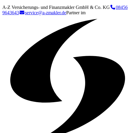
A-Z Versicherungs- und Finanzmakler GmbH & Co. KG
08456
9643643
service@a-zmakler.de
Partner im