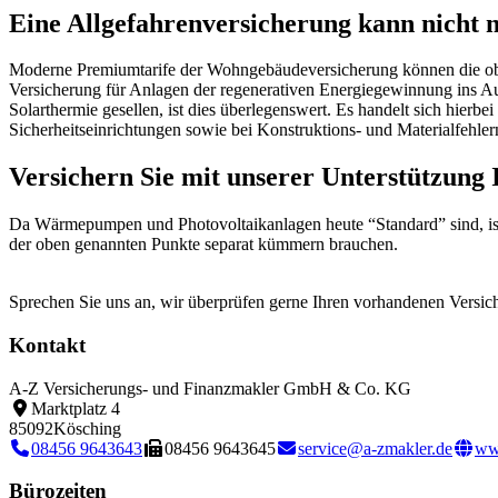
Eine Allgefahrenversicherung kann nicht 
Moderne Premiumtarife der Wohngebäudeversicherung können die oben
Versicherung für Anlagen der regenerativen Energiegewinnung ins Au
Solarthermie gesellen, ist dies überlegenswert. Es handelt sich hier
Sicherheitseinrichtungen sowie bei Konstruktions- und Materialfehlern 
Versichern Sie mit unserer Unterstützung
Da Wärmepumpen und Photovoltaikanlagen heute “Standard” sind, ist e
der oben genannten Punkte separat kümmern brauchen.
Sprechen Sie uns an, wir überprüfen gerne Ihren vorhandenen Versic
Kontakt
A-Z Versicherungs- und Finanzmakler GmbH & Co. KG
Marktplatz 4
85092
Kösching
08456 9643643
08456 9643645
service@a-zmakler.de
ww
Bürozeiten