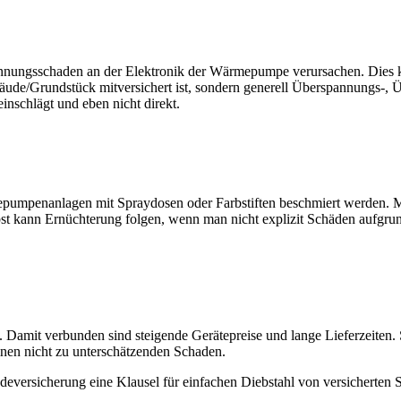
nungsschaden an der Elektronik der Wärmepumpe verursachen. Dies kan
ebäude/Grundstück mitversichert ist, sondern generell Überspannungs-,
inschlägt und eben nicht direkt.
epumpenanlagen mit Spraydosen oder Farbstiften beschmiert werden. M
st kann Ernüchterung folgen, wenn man nicht explizit Schäden aufgru
en. Damit verbunden sind steigende Gerätepreise und lange Lieferzeit
inen nicht zu unterschätzenden Schaden.
udeversicherung eine Klausel für einfachen Diebstahl von versicherte