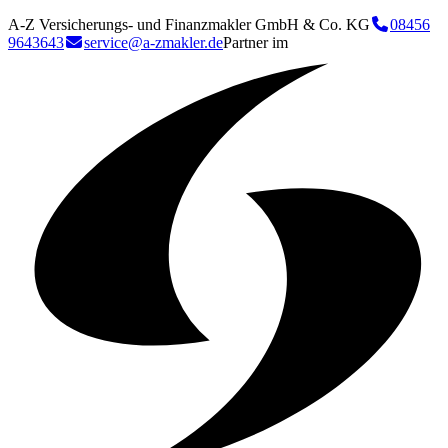
A-Z Versicherungs- und Finanzmakler GmbH & Co. KG
08456
9643643
service@a-zmakler.de
Partner im