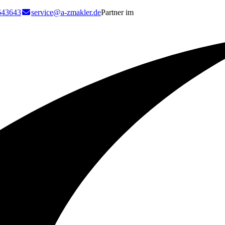
643643
service@a-zmakler.de
Partner im