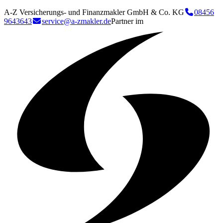
A-Z Versicherungs- und Finanzmakler GmbH & Co. KG
08456
9643643
service@a-zmakler.de
Partner im