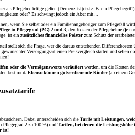
 als Pflegebedürftige gelten (Demenz ist jetzt z. B. ein Pflegebegri
uigkeiten oder? Es schwingt jedoch ein Aber mit ...
en, wenn Sie selbst oder ein Familienangehöriger zum Pflegefall wird
flege in Pflegegrad (PG) 2 und 3
, den Kosten der Pflegeheime (je n
ege, ist ein
zusätzliches finanzielles Polster
zum Schutz der erarbeitet
eil stellt sich die Frage, wer die daraus entstehenden Differenzkoste
gewünschter Versorgungsart einen Preisvergleich starten und sehen dort 
nnen!
ffen oder die Vermögenswerte veräußert
werden, um die Kosten de
den bestimmt.
Ebenso können gutverdienende Kinder
(ab einem Ges
zusatztarife
abzusichern. Dabei unterscheiden sich die
Tarife mit Leistungen, wel
 ab Pflegegrad 2 zu 100 %) und
Tarifen, bei denen die Leistungshöhe 
r
ist!