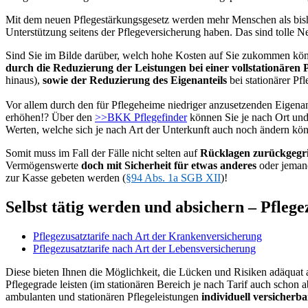
Mit dem neuen Pflegestärkungsgesetz werden mehr Menschen als bisher
Unterstützung seitens der Pflegeversicherung haben. Das sind tolle Ne
Sind Sie im Bilde darüber, welch hohe Kosten auf Sie zukommen könn
durch die Reduzierung der Leistungen bei einer vollstationären P
hinaus),
sowie der Reduzierung des Eigenanteils
bei stationärer Pfl
Vor allem durch den für Pflegeheime niedriger anzusetzenden Eigenant
erhöhen!? Über den
>>BKK Pflegefinder
können Sie je nach Ort und 
Werten, welche sich je nach Art der Unterkunft auch noch ändern kö
Somit muss im Fall der Fälle nicht selten auf
Rücklagen zurückgegri
Vermögenswerte
doch mit Sicherheit für etwas anderes
oder jeman
zur Kasse gebeten werden (
§94 Abs. 1a SGB XII
)!
Selbst tätig werden und absichern – Pflege
Pflegezusatztarife nach Art der Krankenversicherung
Pflegezusatztarife nach Art der Lebensversicherung
Diese bieten Ihnen die Möglichkeit, die Lücken und Risiken adäquat 
Pflegegrade leisten (im stationären Bereich je nach Tarif auch schon
ambulanten und stationären Pflegeleistungen
individuell versicherba