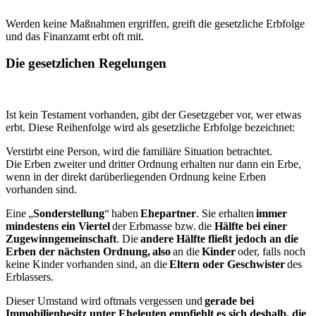
Werden keine Maßnahmen ergriffen, greift die gesetzliche Erbfolge
und das Finanzamt erbt oft mit.
Die gesetzlichen Regelungen
Ist kein Testament vorhanden, gibt der Gesetzgeber vor, wer etwas
erbt. Diese Reihenfolge wird als gesetzliche Erbfolge bezeichnet:
Verstirbt eine Person, wird die familiäre Situation betrachtet.
Die Erben zweiter und dritter Ordnung erhalten nur dann ein Erbe,
wenn in der direkt darüberliegenden Ordnung keine Erben
vorhanden sind.
Eine „
Sonderstellung
“ haben
Ehepartner
. Sie erhalten
immer
mindestens ein Viertel
der Erbmasse bzw. die
Hälfte bei einer
Zugewinngemeinschaft
. Die
andere Hälfte fließt jedoch an die
Erben der nächsten Ordnung, also
an die
Kinder
oder, falls noch
keine Kinder vorhanden sind, an die
Eltern oder Geschwister
des
Erblassers.
Dieser Umstand wird oftmals vergessen und
gerade bei
Immobilienbesitz unter Eheleuten empfiehlt es sich deshalb, die