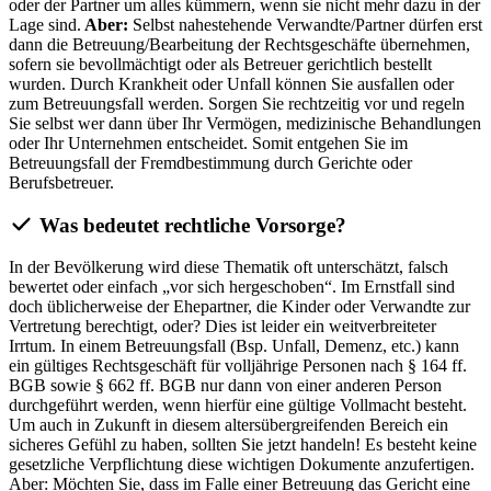
oder der Partner um alles kümmern, wenn sie nicht mehr dazu in der
Lage sind.
Aber:
Selbst nahestehende Verwandte/Partner dürfen erst
dann die Betreuung/Bearbeitung der Rechtsgeschäfte übernehmen,
sofern sie bevollmächtigt oder als Betreuer gerichtlich bestellt
wurden. Durch Krankheit oder Unfall können Sie ausfallen oder
zum Betreuungsfall werden. Sorgen Sie rechtzeitig vor und regeln
Sie selbst wer dann über Ihr Vermögen, medizinische Behandlungen
oder Ihr Unternehmen entscheidet. Somit entgehen Sie im
Betreuungsfall der Fremdbestimmung durch Gerichte oder
Berufsbetreuer.
Was bedeutet rechtliche Vorsorge?
In der Bevölkerung wird diese Thematik oft unterschätzt, falsch
bewertet oder einfach „vor sich hergeschoben“. Im Ernstfall sind
doch üblicherweise der Ehepartner, die Kinder oder Verwandte zur
Vertretung berechtigt, oder? Dies ist leider ein weitverbreiteter
Irrtum. In einem Betreuungsfall (Bsp. Unfall, Demenz, etc.) kann
ein gültiges Rechtsgeschäft für volljährige Personen nach § 164 ff.
BGB sowie § 662 ff. BGB nur dann von einer anderen Person
durchgeführt werden, wenn hierfür eine gültige Vollmacht besteht.
Um auch in Zukunft in diesem altersübergreifenden Bereich ein
sicheres Gefühl zu haben, sollten Sie jetzt handeln! Es besteht keine
gesetzliche Verpflichtung diese wichtigen Dokumente anzufertigen.
Aber: Möchten Sie, dass im Falle einer Betreuung das Gericht eine