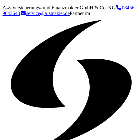
A-Z Versicherungs- und Finanzmakler GmbH & Co. KG
08456
9643643
service@a-zmakler.de
Partner im