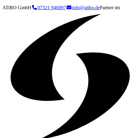
ATiBO GmbH
07321 946097
info@atibo.de
Partner im