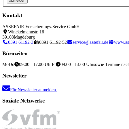
Kontakt
ASSEFAIR Versicherungs-Service GmbH
Winckelmannstr. 16
39108
Magdeburg
0391 61192-3
0391 61192-52
service@assefair.de
www.ass
Bürozeiten
Mo
Do
09:00 - 17:00 Uhr
Fr
09:00 - 13:00 Uhr
sowie Termine nac
Newsletter
Für Newsletter anmelden.
Soziale Netzwerke