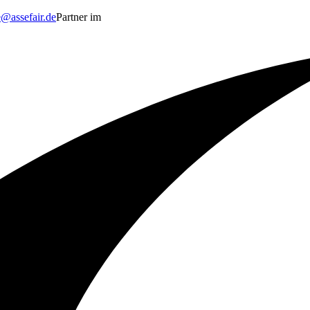
e@assefair.de
Partner im