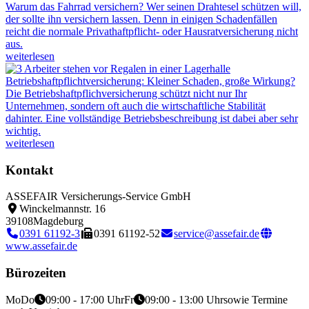
Warum das Fahrrad versichern?
Wer seinen Drahtesel schützen will,
der sollte ihn versichern lassen. Denn in einigen Schadenfällen
reicht die normale Privathaftpflicht- oder Hausratversicherung nicht
aus.
weiterlesen
Betriebshaftpflichtversicherung: Kleiner Schaden, große Wirkung?
Die Betriebshaftpflichversicherung schützt nicht nur Ihr
Unternehmen, sondern oft auch die wirtschaftliche Stabilität
dahinter. Eine vollständige Betriebsbeschreibung ist dabei aber sehr
wichtig.
weiterlesen
Kontakt
ASSEFAIR Versicherungs-Service GmbH
Winckelmannstr. 16
39108
Magdeburg
0391 61192-3
0391 61192-52
service@assefair.de
www.assefair.de
Bürozeiten
Mo
Do
09:00 - 17:00 Uhr
Fr
09:00 - 13:00 Uhr
sowie Termine