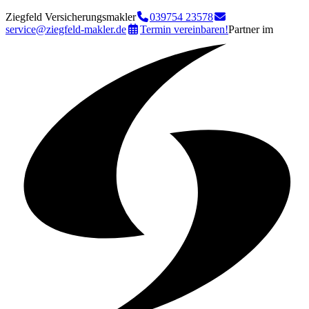
Ziegfeld Versicherungsmakler
039754 23578
service@ziegfeld-makler.de
Termin vereinbaren!
Partner im