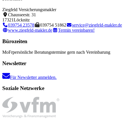
Ziegfeld Versicherungsmakler
Chausseestr. 31
17321
Löcknitz
039754 23578
039754 51862
service@ziegfeld-makler.de
www.ziegfeld-makler.de
Termin vereinbaren!
Bürozeiten
Mo
Fr
persönliche Beratungstermine gern nach Vereinbarung
Newsletter
Für Newsletter anmelden.
Soziale Netzwerke